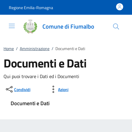
Vai al contenuto
accedi al menu
footer.enter
Regione Emilia-Romagna
Comune di Fiumalbo
Home
/
Amministrazione
/
Documenti e Dati
Documenti e Dati
Qui puoi trovare i Dati ed i Documenti
Condividi
Azioni
Documenti e Dati