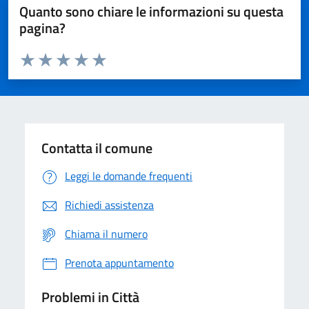
Quanto sono chiare le informazioni su questa
pagina?
Valuta da 1 a 5 stelle la pagina
Domanda
Valuta 1 stelle su 5
Valuta 2 stelle su 5
Valuta 3 stelle su 5
Valuta 4 stelle su 5
Valuta 5 stelle su 5
Contatta il comune
Leggi le domande frequenti
Richiedi assistenza
Chiama il numero
Prenota appuntamento
Problemi in Città