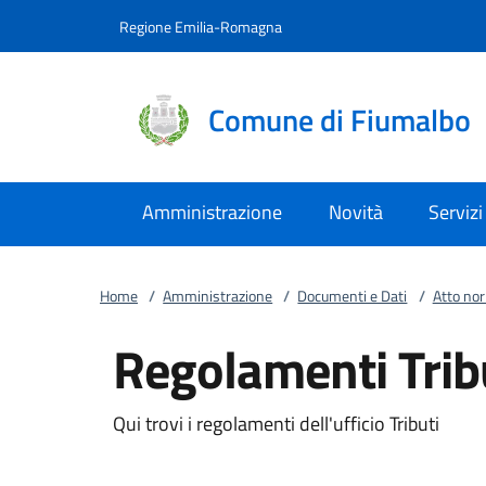
Vai al contenuto
accedi al menu
footer.enter
Regione Emilia-Romagna
Comune di Fiumalbo
Amministrazione
Novità
Servizi
Home
/
Amministrazione
/
Documenti e Dati
/
Atto no
Regolamenti Trib
Qui trovi i regolamenti dell'ufficio Tributi