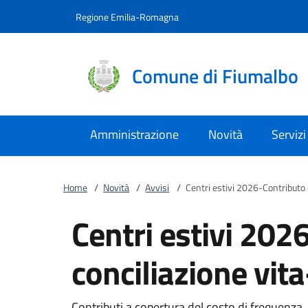
Vai al contenuto
accedi al menu
footer.enter
Regione Emilia-Romagna
Comune di Fiumalbo
Amministrazione
Novità
Servizi
Home
/
Novità
/
Avvisi
/
Centri estivi 2026-Contributo c
Centri estivi 202
conciliazione vita
Contributi a copertura del costo di frequenza