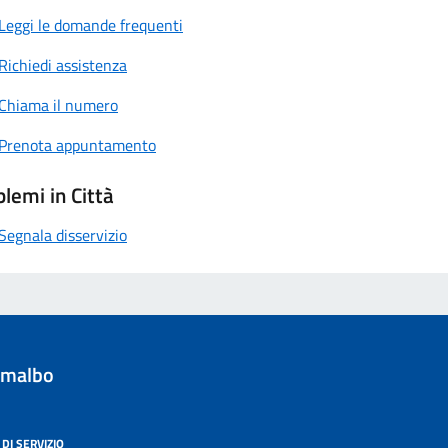
Leggi le domande frequenti
Richiedi assistenza
Chiama il numero
Prenota appuntamento
lemi in Città
Segnala disservizio
umalbo
DI SERVIZIO