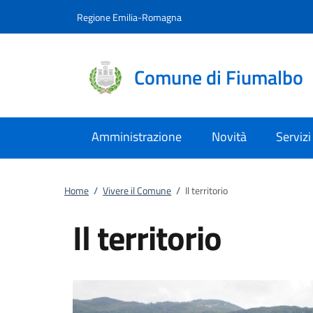
Vai al contenuto
accedi al menu
footer.enter
Regione Emilia-Romagna
Comune di Fiumalbo
Amministrazione
Novità
Servizi
Home
/
Vivere il Comune
/
Il territorio
Il territorio