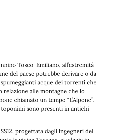
nnino Tosco-Emiliano, all’estremità
ome del paese potrebbe derivare o da
 spumeggianti acque dei torrenti che
n relazione alle montagne che lo
mone chiamato un tempo “L’Alpone”.
i toponimi sono presenti in antichi
 SS12, progettata dagli ingegneri del
e la vicina Toscana, si adagia in