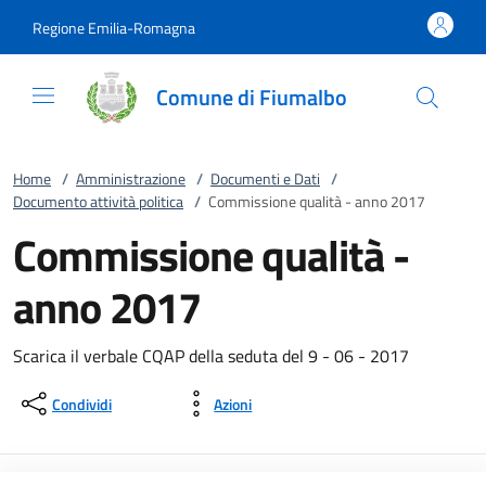
Vai al contenuto
accedi al menu
footer.enter
Regione Emilia-Romagna
Comune di Fiumalbo
Home
/
Amministrazione
/
Documenti e Dati
/
Documento attività politica
/
Commissione qualità - anno 2017
Commissione qualità -
anno 2017
Scarica il verbale CQAP della seduta del 9 - 06 - 2017
Condividi
Azioni