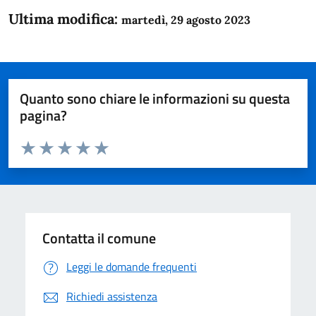
Ultima modifica:
martedì, 29 agosto 2023
Quanto sono chiare le informazioni su questa
pagina?
Valuta da 1 a 5 stelle la pagina
Domanda
Valuta 1 stelle su 5
Valuta 2 stelle su 5
Valuta 3 stelle su 5
Valuta 4 stelle su 5
Valuta 5 stelle su 5
Contatta il comune
Leggi le domande frequenti
Richiedi assistenza