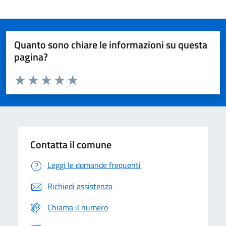
Quanto sono chiare le informazioni su questa
pagina?
Valuta da 1 a 5 stelle la pagina
Domanda
Valuta 1 stelle su 5
Valuta 2 stelle su 5
Valuta 3 stelle su 5
Valuta 4 stelle su 5
Valuta 5 stelle su 5
Contatta il comune
Leggi le domande frequenti
Richiedi assistenza
Chiama il numero