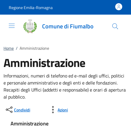
Vai al contenuto
accedi al menu
footer.enter
Regione Emilia-Romagna
Comune di Fiumalbo
Home
/
Amministrazione
Amministrazione
Informazioni, numeri di telefono ed e-mail degli uffici, politici
e personale amministrativo e degli enti e delle fondazioni.
Recapiti degli Uffici (addetti e responsabile) e orari di apertura
al pubblico.
Condividi
Azioni
Amministrazione