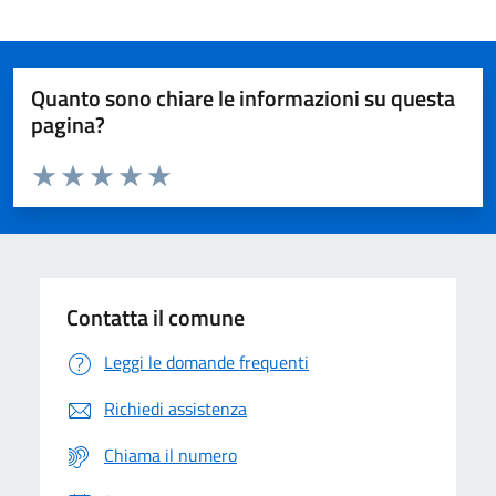
Quanto sono chiare le informazioni su questa
pagina?
Valuta da 1 a 5 stelle la pagina
Domanda
Valuta 1 stelle su 5
Valuta 2 stelle su 5
Valuta 3 stelle su 5
Valuta 4 stelle su 5
Valuta 5 stelle su 5
Contatta il comune
Leggi le domande frequenti
Richiedi assistenza
Chiama il numero