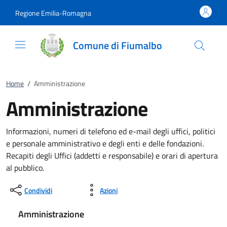
Vai al contenuto
accedi al menu
footer.enter
Regione Emilia-Romagna
Comune di Fiumalbo
Home
/
Amministrazione
Amministrazione
Informazioni, numeri di telefono ed e-mail degli uffici, politici
e personale amministrativo e degli enti e delle fondazioni.
Recapiti degli Uffici (addetti e responsabile) e orari di apertura
al pubblico.
Condividi
Azioni
Amministrazione